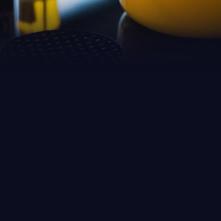
Moderne
fjordgroene
keuken met eiken