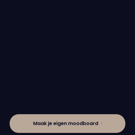
Stijlvolle noten fineer
keuken in Deurne
Warme keuken met
industriële accenten in
Meijel
Maak je eigen moodboard