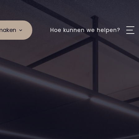
maken
Hoe kunnen we helpen?