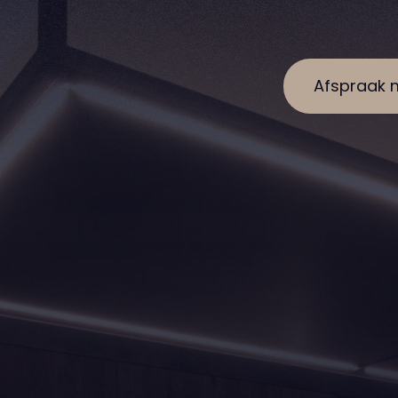
Afspraak 