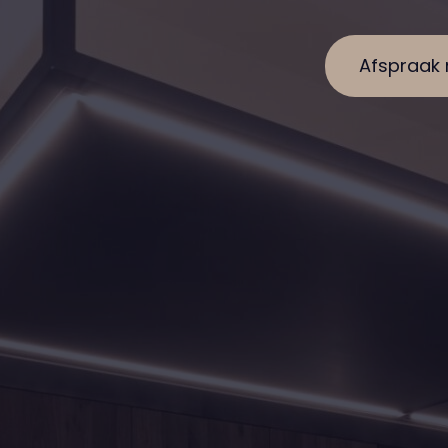
Afspraak