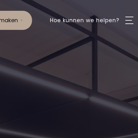
 maken
Hoe kunnen we helpen?