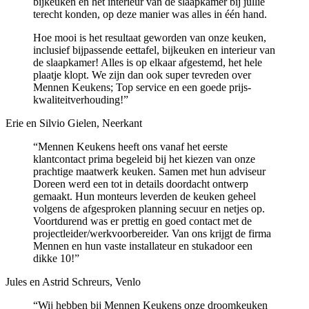
bijkeuken en het interieur van de slaapkamer bij jullie
terecht konden, op deze manier was alles in één hand.
Hoe mooi is het resultaat geworden van onze keuken,
inclusief bijpassende eettafel, bijkeuken en interieur van
de slaapkamer! Alles is op elkaar afgestemd, het hele
plaatje klopt. We zijn dan ook super tevreden over
Mennen Keukens; Top service en een goede prijs-
kwaliteitverhouding!”
Erie en Silvio Gielen, Neerkant
“Mennen Keukens heeft ons vanaf het eerste
klantcontact prima begeleid bij het kiezen van onze
prachtige maatwerk keuken. Samen met hun adviseur
Doreen werd een tot in details doordacht ontwerp
gemaakt. Hun monteurs leverden de keuken geheel
volgens de afgesproken planning secuur en netjes op.
Voortdurend was er prettig en goed contact met de
projectleider/werkvoorbereider. Van ons krijgt de firma
Mennen en hun vaste installateur en stukadoor een
dikke 10!”
Jules en Astrid Schreurs, Venlo
“Wij hebben bij Mennen Keukens onze droomkeuken