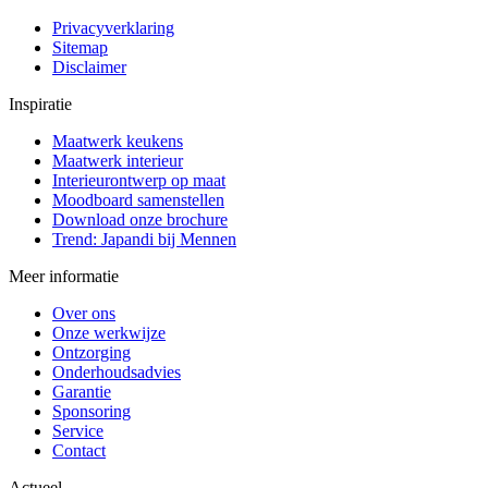
Privacyverklaring
Sitemap
Disclaimer
Inspiratie
Maatwerk keukens
Maatwerk interieur
Interieurontwerp op maat
Moodboard samenstellen
Download onze brochure
Trend: Japandi bij Mennen
Meer informatie
Over ons
Onze werkwijze
Ontzorging
Onderhoudsadvies
Garantie
Sponsoring
Service
Contact
Actueel