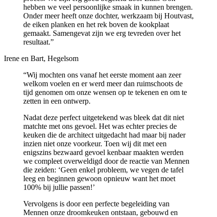
hebben we veel persoonlijke smaak in kunnen brengen.
Onder meer heeft onze dochter, werkzaam bij Houtvast,
de eiken planken en het rek boven de kookplaat
gemaakt. Samengevat zijn we erg tevreden over het
resultaat.”
Irene en Bart, Hegelsom
“Wij mochten ons vanaf het eerste moment aan zeer
welkom voelen en er werd meer dan ruimschoots de
tijd genomen om onze wensen op te tekenen en om te
zetten in een ontwerp.
Nadat deze perfect uitgetekend was bleek dat dit niet
matchte met ons gevoel. Het was echter precies de
keuken die de architect uitgedacht had maar bij nader
inzien niet onze voorkeur. Toen wij dit met een
enigszins bezwaard gevoel kenbaar maakten werden
we compleet overweldigd door de reactie van Mennen
die zeiden: ‘Geen enkel probleem, we vegen de tafel
leeg en beginnen gewoon opnieuw want het moet
100% bij jullie passen!’
Vervolgens is door een perfecte begeleiding van
Mennen onze droomkeuken ontstaan, gebouwd en