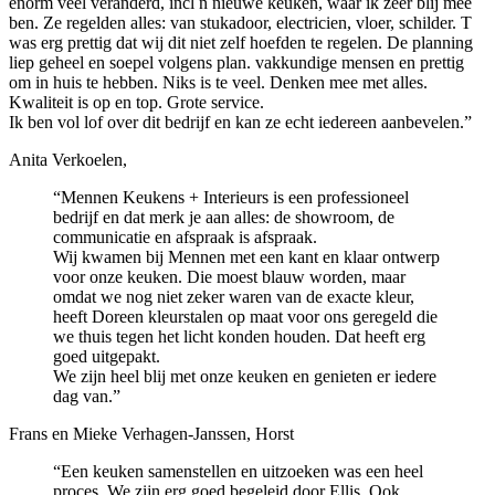
enorm veel veranderd, incl n nieuwe keuken, waar ik zeer blij mee
ben. Ze regelden alles: van stukadoor, electricien, vloer, schilder. T
was erg prettig dat wij dit niet zelf hoefden te regelen. De planning
liep geheel en soepel volgens plan. vakkundige mensen en prettig
om in huis te hebben. Niks is te veel. Denken mee met alles.
Kwaliteit is op en top. Grote service.
Ik ben vol lof over dit bedrijf en kan ze echt iedereen aanbevelen.”
Anita Verkoelen,
“Mennen Keukens + Interieurs is een professioneel
bedrijf en dat merk je aan alles: de showroom, de
communicatie en afspraak is afspraak.
Wij kwamen bij Mennen met een kant en klaar ontwerp
voor onze keuken. Die moest blauw worden, maar
omdat we nog niet zeker waren van de exacte kleur,
heeft Doreen kleurstalen op maat voor ons geregeld die
we thuis tegen het licht konden houden. Dat heeft erg
goed uitgepakt.
We zijn heel blij met onze keuken en genieten er iedere
dag van.”
Frans en Mieke Verhagen-Janssen, Horst
“Een keuken samenstellen en uitzoeken was een heel
proces. We zijn erg goed begeleid door Ellis. Ook