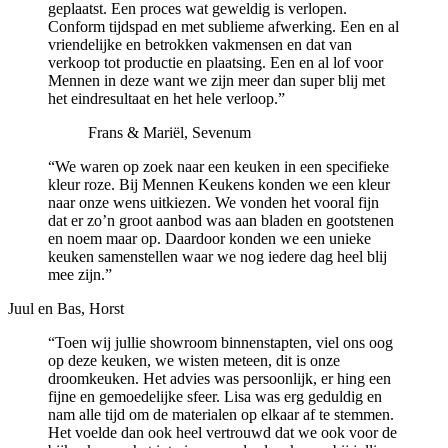
geplaatst. Een proces wat geweldig is verlopen.
Conform tijdspad en met sublieme afwerking. Een en al
vriendelijke en betrokken vakmensen en dat van
verkoop tot productie en plaatsing. Een en al lof voor
Mennen in deze want we zijn meer dan super blij met
het eindresultaat en het hele verloop.”
Frans & Mariël, Sevenum
“We waren op zoek naar een keuken in een specifieke
kleur roze. Bij Mennen Keukens konden we een kleur
naar onze wens uitkiezen. We vonden het vooral fijn
dat er zo’n groot aanbod was aan bladen en gootstenen
en noem maar op. Daardoor konden we een unieke
keuken samenstellen waar we nog iedere dag heel blij
mee zijn.”
Juul en Bas, Horst
“Toen wij jullie showroom binnenstapten, viel ons oog
op deze keuken, we wisten meteen, dit is onze
droomkeuken. Het advies was persoonlijk, er hing een
fijne en gemoedelijke sfeer. Lisa was erg geduldig en
nam alle tijd om de materialen op elkaar af te stemmen.
Het voelde dan ook heel vertrouwd dat we ook voor de