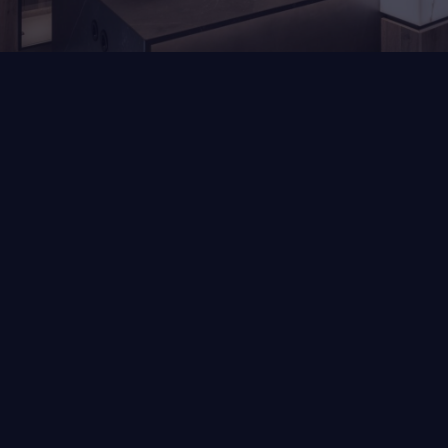
Home
Blog
In memoriam Piet Mennen
Met groot verdriet nemen wij afscheid van
Piet Mennen. Piet was de grondlegger van
ons familiebedrijf Mennen Keukens +
interieurs en Mereno en ook een trotse
vader, opa en overgrootopa. We zijn
dankbaar voor alles wat hij voor ons heeft
betekend en zullen zijn nalatenschap met