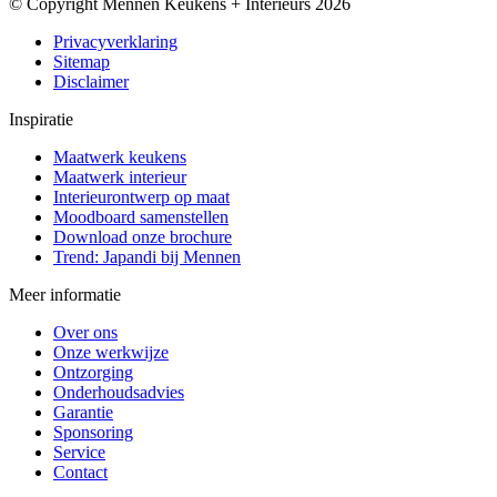
© Copyright Mennen Keukens + Interieurs 2026
Privacyverklaring
Sitemap
Disclaimer
Inspiratie
Maatwerk keukens
Maatwerk interieur
Interieurontwerp op maat
Moodboard samenstellen
Download onze brochure
Trend: Japandi bij Mennen
Meer informatie
Over ons
Onze werkwijze
Ontzorging
Onderhoudsadvies
Garantie
Sponsoring
Service
Contact