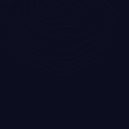
voorkeur. Toen wij dit met een
enigszins bezwaard gevoel
kenbaar maakten werden we
compleet overweldigd door
de reactie van Mennen die
zeiden: ‘Geen enkel probleem,
we vegen de tafel leeg en
beginnen gewoon opnieuw
want het moet 100% bij jullie
passen!’
Vervolgens is door een
perfecte begeleiding van
Mennen onze droomkeuken
ontstaan, gebouwd en