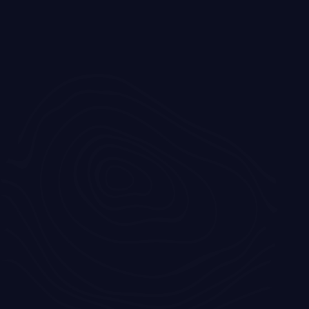
en denken goed mee!
Van begin tot eind goed
geholpen! We zijn erg blij met
onze keuken en krijgen er van
gasten vaak complimenten
over. Verder zijn de op maat
gemaakte vensterbanken en
inbouwkast in de look & feel
van de keuken gemaakt, erg
mooi.”
Bruggeman, Helenaveen