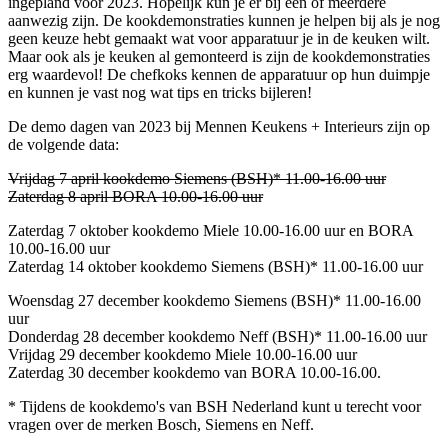
ingepland voor 2023. Hopelijk kun je er bij één of meerdere
aanwezig zijn. De kookdemonstraties kunnen je helpen bij als je nog
geen keuze hebt gemaakt wat voor apparatuur je in de keuken wilt.
Maar ook als je keuken al gemonteerd is zijn de kookdemonstraties
erg waardevol! De chefkoks kennen de apparatuur op hun duimpje
en kunnen je vast nog wat tips en tricks bijleren!
De demo dagen van 2023 bij Mennen Keukens + Interieurs zijn op
de volgende data:
Vrijdag 7 april kookdemo Siemens (BSH)* 11.00-16.00 uur
Zaterdag 8 april BORA 10.00-16.00 uur
Zaterdag 7 oktober kookdemo Miele 10.00-16.00 uur en BORA
10.00-16.00 uur
Zaterdag 14 oktober kookdemo Siemens (BSH)* 11.00-16.00 uur
Woensdag 27 december kookdemo Siemens (BSH)* 11.00-16.00
uur
Donderdag 28 december kookdemo Neff (BSH)* 11.00-16.00 uur
Vrijdag 29 december kookdemo Miele 10.00-16.00 uur
Zaterdag 30 december kookdemo van BORA 10.00-16.00.
* Tijdens de kookdemo's van BSH Nederland kunt u terecht voor
vragen over de merken Bosch, Siemens en Neff.