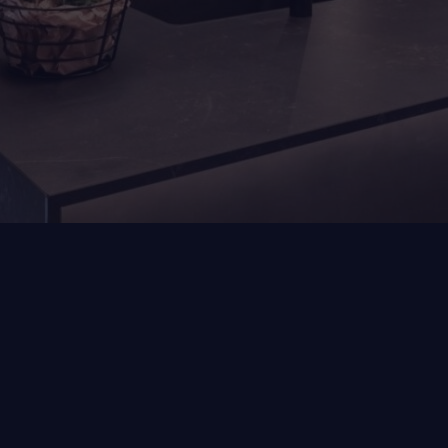
maatwerk
Moderne n
kookeilan