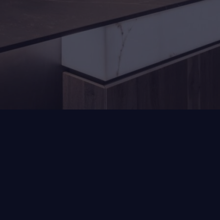
otenhouten keuken met licht
d in Venlo