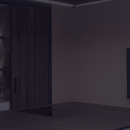
maatwerk keuken met eiken
Helden