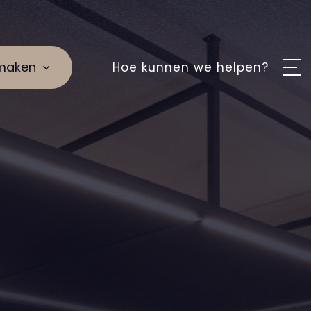
maken
Hoe kunnen we helpen?