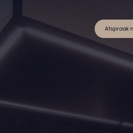
Afspraak 
maat