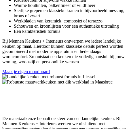
Kaderdeuren of stijlvolle vlakke fronten
Warme houttinten, balkenfineer of wildfineer
Sierlijke grepen en klassieke kranen in bijvoorbeeld messing,
brons of zwart
Werkbladen van keramiek, composiet of terrazzo
Schouwen en kroonlijsten voor een authentieke uitstraling
Een karakteristiek fornuis
Bij Mennen Keukens + Interieurs ontwerpen we iedere landelijke
keuken op maat. Hierdoor kunnen klassieke details perfect worden
gecombineerd met moderne apparatuur en hedendaags
wooncomfort. Zo ontstaat een keuken die volledig aansluit bij jouw
woning, woonstijl en persoonlijke wensen.
Maak je eigen moodboard
Materialen die perfect passen bij een
landelijke keuken
De materiaalkeuze bepaalt de sfeer van een landelijke keuken. Bij
Mennen Keukens + Interieurs werken we uitsluitend met
hoogwaardige materialen die zorgen voor een warme, natuurlijke en