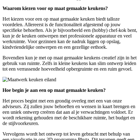
Waarom kiezen voor op maat gemaakte keukens?
Het kiezen voor een op maat gemaakte keuken biedt talloze
voordelen. Allereerst is de functionaliteit afgestemd op jouw
specifieke behoeften. Als je bijvoorbeeld een (hobby) chef-kok bent,
kun je de keuken ontwerpen met professionele apparatuur en veel
werkruimte. Voor gezinnen kan de nadruk liggen op opslag,
kindvriendelijke ontwerpen en een gezellige eethoek.
Bovendien kun je met op maat gemaakte keukens creatief zijn in het
gebruik van ruimte. Zelfs in kleine keukens kan slim ontwerp leiden
tot een verrassende hoeveelheid opbergruimte en een ruim gevoel.
Hoe begin je aan een op maat gemaakte keuken?
Het proces begint met een grondig overleg met een van onze
adviseurs. Zij zullen jouw behoeften en wensen in kaart brengen en
een uniek ontwerp creëren dat aan al je verwachtingen voldoet. Er
wordt rekening gehouden met de beschikbare ruimte, het budget en
de stijlvoorkeuren.
Vervolgens wordt het ontwerp tot leven gebracht met behulp van
een visualisatie in ons 3D programma Phyta. Dit tezamen geeft een