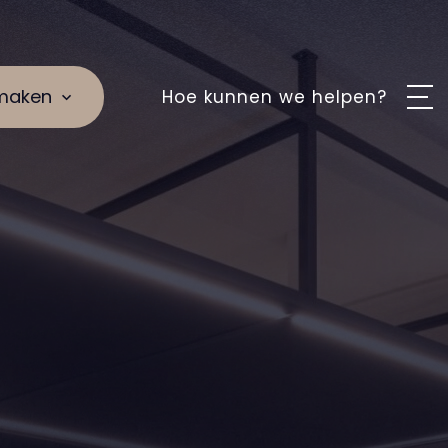
maken
Hoe kunnen we helpen?