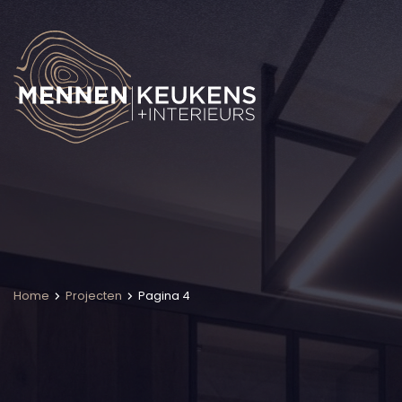
Home
Projecten
Pagina 4